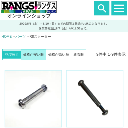
ヘ
ッ
ダ
オンラインショップ
ー
エ
2026/8/8（土）～8/16（日）までの期間は発送がお休みとなります。
リ
休業前発送は8/7（金）AM11:59まで。
ア
HOME
パーツ
R8スクーター
9
件中
1
-
9
件表示
並び替え
価格が安い順
価格が高い順
新着順