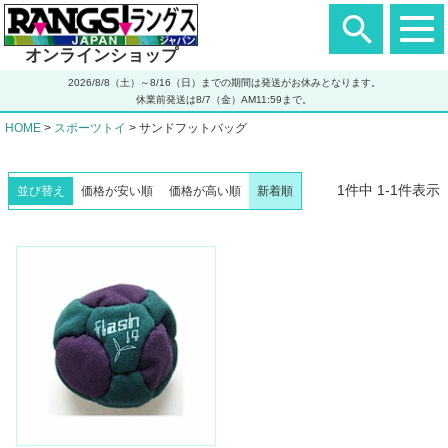
ヘ
ッ
ダ
オンラインショップ
ー
エ
2026/8/8（土）～8/16（日）までの期間は発送がお休みとなります。
リ
休業前発送は8/7（金）AM11:59まで。
ア
HOME
スポーツトイ
サンドフットバッグ
1
件中
1
-
1
件表示
並び替え
価格が安い順
価格が高い順
新着順