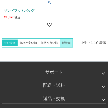
サンドフットバッグ
¥
1,870
税込
1
件中
1
-
1
件表示
並び替え
価格が安い順
価格が高い順
新着順
フ
ッ
タ
サポート
ー
エ
リ
配送・送料
ア
返品・交換