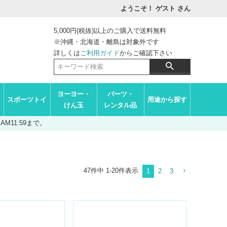
ようこそ！ ゲスト
さん
5,000円(税抜)以上のご購入で送料無料
※沖縄・北海道・離島は対象外です
詳しくは
ご利用ガイド
からご確認下さい
ヨーヨー・
パーツ・
スポーツトイ
用途から探す
けん玉
レンタル品
M11:59まで。
47
件中
1
-
20
件表示
1
2
3