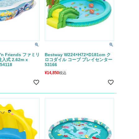
 'n Friends ファミリ
Bestway W224×H72×D181cm ク
式 2.62m x
ロコダイル コーブ プレイセンター
 54118
53166
¥
14,850
税込