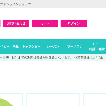
公式オンラインショップ
お問い合わせ
カート
ログイン
検索
トイ・
ベビー・幼児
キャラクター
シーズン
ブーメラン
時計・雑貨
（土）～8/16（日）までの期間は発送がお休みとなります。
休業前発送は8/7（金）A