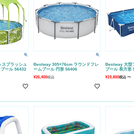
1cm スプラッシュ
Bestway 305×76cm ラウンドフレ
Bestway 
ール 56432
ームプール 円形 56406
プール 長方形 56
¥
26,400
¥
19,800
〜
税込
税込