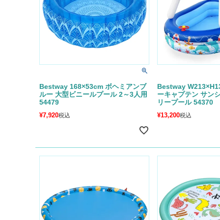
Bestway 168×53cm ボヘミアンブ
Bestway W213×H1
ルー 大型ビニールプール 2～3人用
ーキャプテン サン
54479
リープール 54370
¥
7,920
¥
13,200
税込
税込