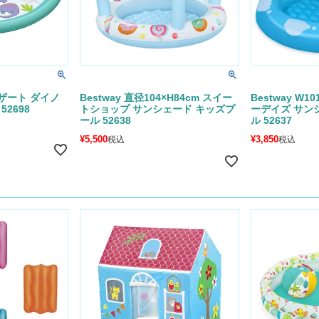
 デザート ダイノ
Bestway 直径104×H84cm スイー
Bestway W1
2698
トショップ サンシェード キッズプ
ーデイズ サン
ール 52638
ル 52637
¥
5,500
¥
3,850
税込
税込