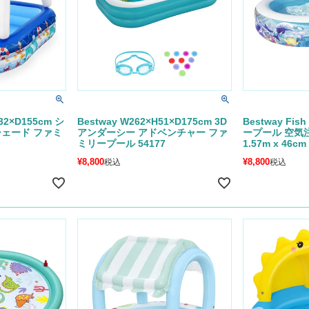
32×D155cm シ
Bestway W262×H51×D175cm 3D
Bestway Fish
シェード ファミ
アンダーシー アドベンチャー ファ
ープール 空気注入
ミリープール 54177
1.57m x 46cm
¥
8,800
¥
8,800
税込
税込