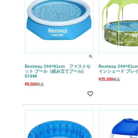
Bestway 244×61cm ファストセ
Bestway 244×5
ット プール（組み立てプール)
インシェード プレイプ
57448
¥
35,200
税込
¥
9,020
税込