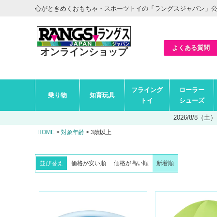
ヘ
心がときめくおもちゃ・スポーツトイの「ラングスジャパン」
ッ
ダ
ー
エ
リ
ア
よくある質問
オンラインショップ
グ
フライング
ローラー
ロ
乗り物
知育玩具
ー
トイ
シューズ
バ
ル
2026/8/8
ナ
ビ
HOME
対象年齢
3歳以上
エ
リ
ア
並び替え
価格が安い順
価格が高い順
新着順