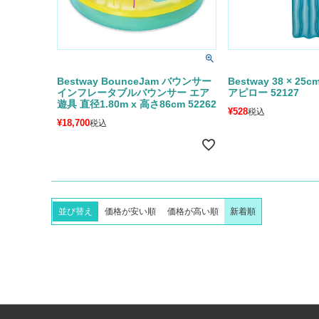
Bestway BounceJam バウンサー
Bestway 38 × 2
インフレータブルバウンサー エア
アピロー 52127
遊具 直径1.80m x 高さ86cm 52262
¥
528
税込
¥
18,700
税込
並び替え
価格が安い順
価格が高い順
新着順
フ