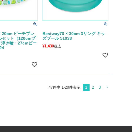
2 × 20cm ビーチプレ
Bestway70 × 30cm 3リング キッ
セット（120cmプ
ズプール 51033
チ浮き輪・27cmビー
¥
1,430
税込
24
47
件中
1
-
20
件表示
1
2
3