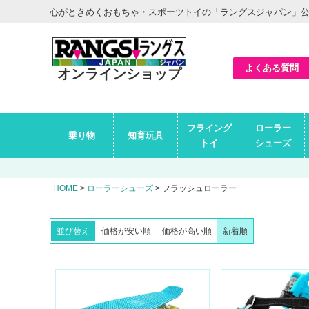
ヘ
心がときめくおもちゃ・スポーツトイの「ラングスジャパン」
ッ
ダ
ー
エ
リ
ア
よくある質問
オンラインショップ
グ
フライング
ローラー
ロ
乗り物
知育玩具
ー
トイ
シューズ
バ
ル
ナ
ビ
HOME
ローラーシューズ
フラッシュローラー
エ
リ
ア
並び替え
価格が安い順
価格が高い順
新着順