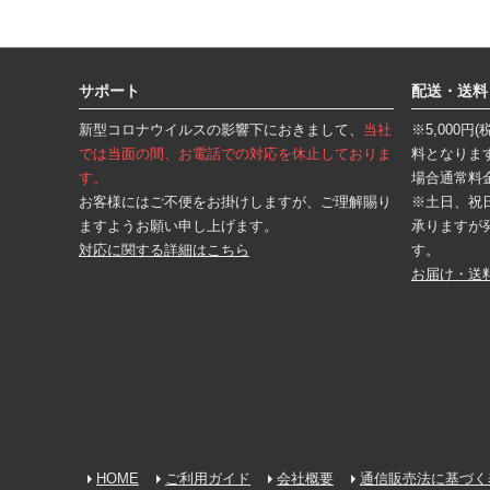
フ
ッ
タ
サポート
配送・送料
ー
エ
新型コロナウイルスの影響下におきまして、
当社
※5,000
リ
ア
では当面の間、お電話での対応を休止しておりま
料となりま
す。
場合通常料
お客様にはご不便をお掛けしますが、ご理解賜り
※土日、祝
ますようお願い申し上げます。
承りますが
対応に関する詳細はこちら
す。
お届け・送
HOME
ご利用ガイド
会社概要
通信販売法に基づく