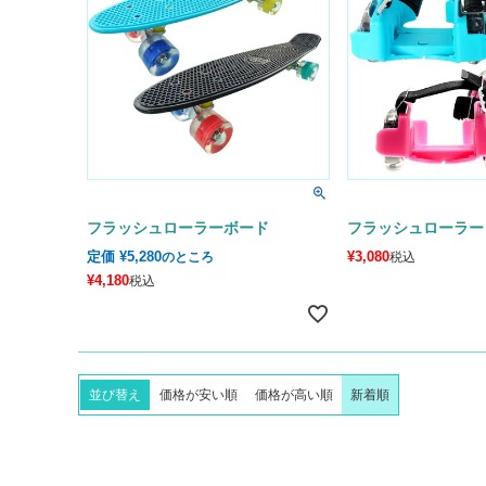
フラッシュローラーボード
フラッシュローラー
定価
¥
5,280
¥
3,080
のところ
税込
¥
4,180
税込
並び替え
価格が安い順
価格が高い順
新着順