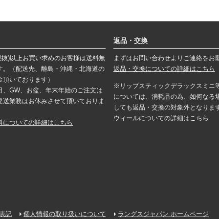
返品・交換
円(税抜)以上お買い求めのお客様は送料無
まずはお問い合わせよりご連絡をお
す。（配送先、離島・沖縄・北海道の
返品・交換についての詳細はこちら
金頂いております）
※リップスティックデラックスミニ
日、GW、お盆、年末年始のご注文は
については、消耗品の為、如何なる
発送業務はお休みさせて頂いておりま
しても返品・交換の対象外となりま
ウィールについての詳細はこちら
料についての詳細はこちら
表記
個人情報の取り扱いについて
ラングスジャパン ホームページ