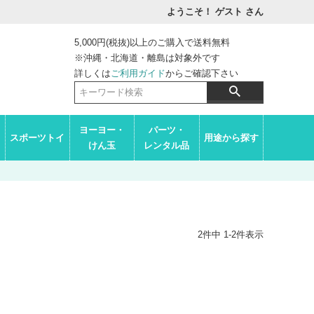
ようこそ！ ゲスト
さん
5,000円(税抜)以上のご購入で送料無料
※沖縄・北海道・離島は対象外です
詳しくは
ご利用ガイド
からご確認下さい
ヨーヨー・
パーツ・
スポーツトイ
用途から探す
けん玉
レンタル品
2
件中
1
-
2
件表示