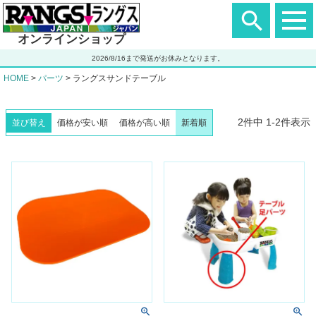
ヘ
ッ
ダ
オンラインショップ
ー
エ
2026/8/16まで発送がお休みとなります。
リ
ア
HOME
パーツ
ラングスサンドテーブル
2
件中
1
-
2
件表示
並び替え
価格が安い順
価格が高い順
新着順