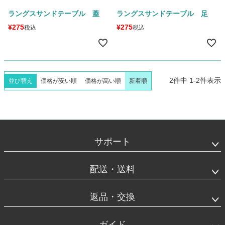
ラングスサンドテーブル 蓋
ラングスサンドテーブル 足
¥
275
¥
275
税込
税込
2
件中
1
-
2
件表示
並び替え
価格が安い順
価格が高い順
新着順
フ
ッ
タ
サポート
ー
エ
リ
配送・送料
ア
返品・交換
ガイド