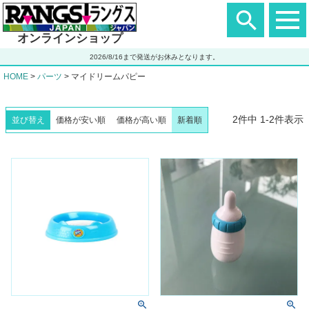
ヘ
ッ
ダ
オンラインショップ
ー
エ
2026/8/16まで発送がお休みとなります。
リ
ア
HOME
パーツ
マイドリームパピー
2
件中
1
-
2
件表示
並び替え
価格が安い順
価格が高い順
新着順