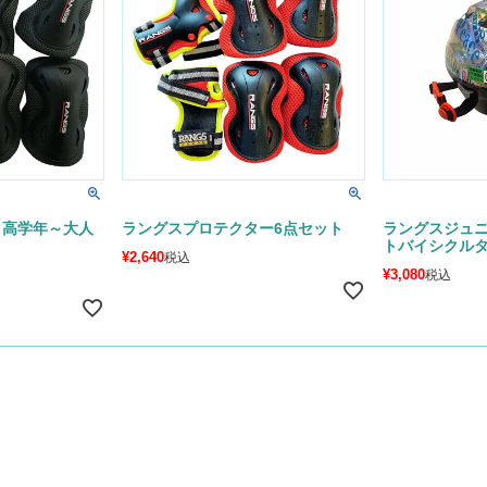
 高学年～大人
ラングスプロテクター6点セット
ラングスジュ
トバイシクル
¥
2,640
税込
¥
3,080
税込