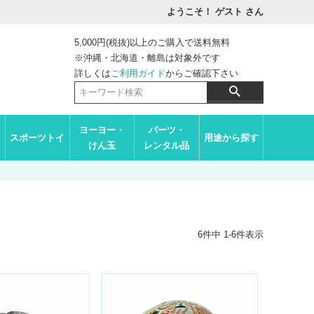
ようこそ！ ゲスト
さん
5,000円(税抜)以上のご購入で送料無料
※沖縄・北海道・離島は対象外です
詳しくは
ご利用ガイド
からご確認下さい
ヨーヨー・
パーツ・
スポーツトイ
用途から探す
けん玉
レンタル品
6
件中
1
-
6
件表示