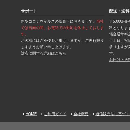
フ
ッ
タ
サポート
配送・送料
ー
エ
新型コロナウイルスの影響下におきまして、
当社
※5,000
リ
ア
では当面の間、お電話での対応を休止しておりま
料となりま
す。
場合通常料
お客様にはご不便をお掛けしますが、ご理解賜り
※土日、祝
ますようお願い申し上げます。
承りますが
対応に関する詳細はこちら
す。
お届け・送
HOME
ご利用ガイド
会社概要
通信販売法に基づく