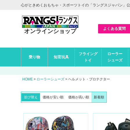
ヘ
心がときめくおもちゃ・スポーツトイの「ラングスジャパン」
ッ
ダ
ー
エ
リ
ア
よくある質問
オンラインショップ
グ
フライング
ローラー
ロ
乗り物
知育玩具
ー
トイ
シューズ
バ
ル
ナ
ビ
HOME
ローラーシューズ
ヘルメット・プロテクター
エ
リ
ア
並び替え
価格が安い順
価格が高い順
新着順