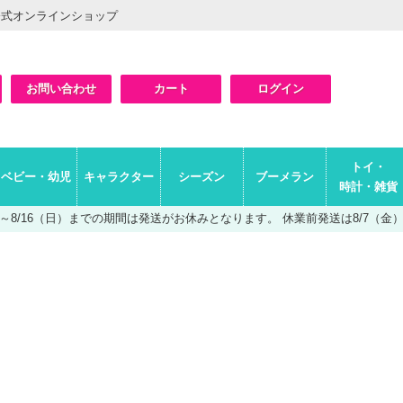
公式オンラインショップ
お問い合わせ
カート
ログイン
検索
トイ・
ベビー・幼児
キャラクター
シーズン
ブーメラン
時計・雑貨
（土）～8/16（日）までの期間は発送がお休みとなります。
休業前発送は8/7（金）A