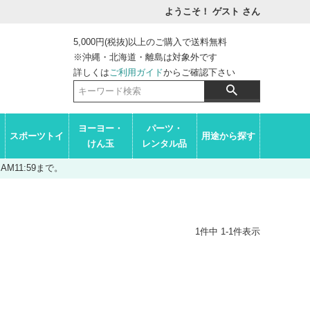
ようこそ！ ゲスト
さん
5,000円(税抜)以上のご購入で送料無料
※沖縄・北海道・離島は対象外です
詳しくは
ご利用ガイド
からご確認下さい
ヨーヨー・
パーツ・
スポーツトイ
用途から探す
けん玉
レンタル品
M11:59まで。
1
件中
1
-
1
件表示