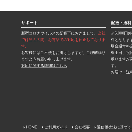
フ
ッ
タ
サポート
配送・送料
ー
エ
新型コロナウイルスの影響下におきまして、
当社
※5,000
リ
ア
では当面の間、お電話での対応を休止しておりま
料となりま
す。
場合通常料
お客様にはご不便をお掛けしますが、ご理解賜り
※土日、祝
ますようお願い申し上げます。
承りますが
対応に関する詳細はこちら
す。
お届け・送
HOME
ご利用ガイド
会社概要
通信販売法に基づく