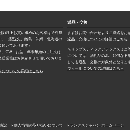
返品・交換
円(税抜)以上お買い求めのお客様は送料無
まずはお問い合わせよりご連絡をお
す。（配送先、離島・沖縄・北海道の
返品・交換についての詳細はこちら
金頂いております）
※リップスティックデラックスミニ
日、GW、お盆、年末年始のご注文は
については、消耗品の為、如何なる
発送業務はお休みさせて頂いておりま
しても返品・交換の対象外となりま
ウィールについての詳細はこちら
料についての詳細はこちら
表記
個人情報の取り扱いについて
ラングスジャパン ホームページ