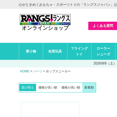
ヘ
心がときめくおもちゃ・スポーツトイの「ラングスジャパン」
ッ
ダ
ー
エ
リ
ア
よくある質問
オンラインショップ
グ
フライング
ローラー
ロ
乗り物
知育玩具
ー
トイ
シューズ
バ
ル
2026/8/8
ナ
ビ
HOME
パーツ
ポップスニーカー
エ
リ
ア
並び替え
価格が安い順
価格が高い順
新着順