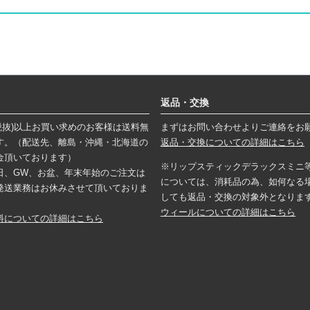
返品・交換
円(税抜)以上お買い求めのお客様は送料無
まずはお問い合わせよりご連絡をお
す。（配送先、離島・沖縄・北海道の
返品・交換についての詳細はこちら
金頂いております）
※リップスティックデラックスミニ
日、GW、お盆、年末年始のご注文は
については、消耗品の為、如何なる
発送業務はお休みさせて頂いておりま
しても返品・交換の対象外となりま
ウィールについての詳細はこちら
料についての詳細はこちら