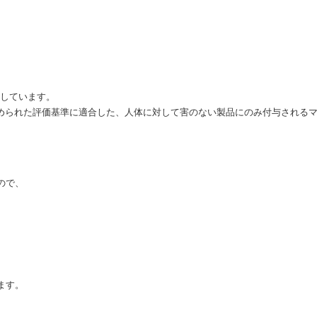
得しています。
定められた評価基準に適合した、人体に対して害のない製品にのみ付与される
ので、
。
ます。