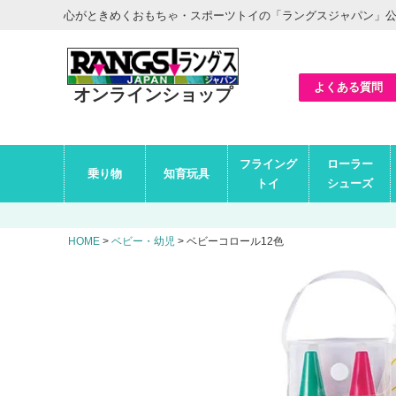
ヘ
心がときめくおもちゃ・スポーツトイの「ラングスジャパン」
ッ
ダ
ー
エ
リ
ア
よくある質問
オンラインショップ
グ
フライング
ローラー
ロ
乗り物
知育玩具
ー
トイ
シューズ
バ
ル
ナ
ビ
HOME
ベビー・幼児
ベビーコロール12色
エ
リ
ア