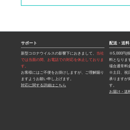
フ
ッ
タ
サポート
配送・送料
ー
エ
新型コロナウイルスの影響下におきまして、
当社
※5,000
リ
ア
では当面の間、お電話での対応を休止しておりま
料となりま
す。
場合通常料
お客様にはご不便をお掛けしますが、ご理解賜り
※土日、祝
ますようお願い申し上げます。
承りますが
対応に関する詳細はこちら
す。
お届け・送