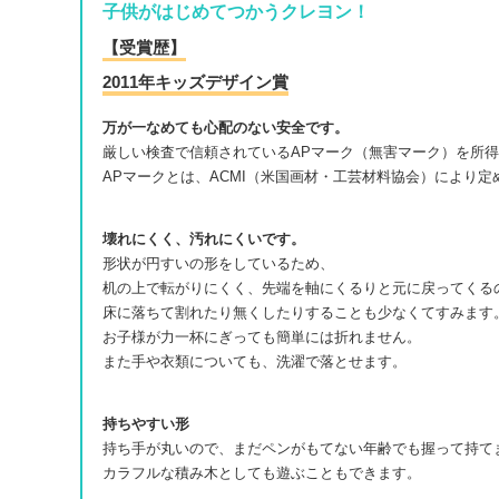
子供がはじめてつかうクレヨン！
【受賞歴】
2011年キッズデザイン賞
万が一なめても心配のない安全です。
厳しい検査で信頼されているAPマーク（無害マーク）を所
APマークとは、ACMI（米国画材・工芸材料協会）により
壊れにくく、汚れにくいです。
形状が円すいの形をしているため、
机の上で転がりにくく、先端を軸にくるりと元に戻ってくる
床に落ちて割れたり無くしたりすることも少なくてすみます
お子様が力一杯にぎっても簡単には折れません。
また手や衣類についても、洗濯で落とせます。
持ちやすい形
持ち手が丸いので、まだペンがもてない年齢でも握って持て
カラフルな積み木としても遊ぶこともできます。