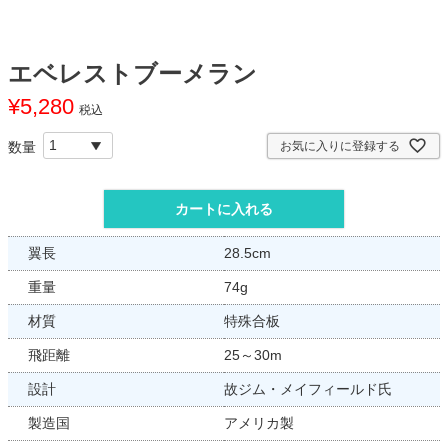
エベレストブーメラン
¥
5,280
税込
お気に入りに登録する
カートに入れる
翼長
28.5cm
重量
74g
材質
特殊合板
飛距離
25～30m
設計
故ジム・メイフィールド氏
製造国
アメリカ製