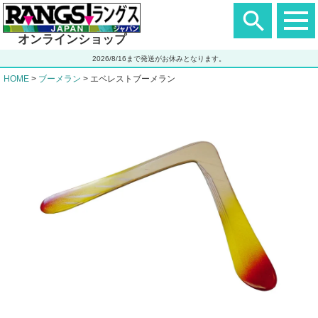
ヘ
ッ
ダ
オンラインショップ
ー
エ
2026/8/16まで発送がお休みとなります。
リ
ア
HOME
ブーメラン
エベレストブーメラン