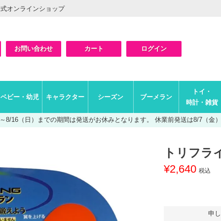
公式オンラインショップ
お問い合わせ
カート
ログイン
検索
トイ・
ベビー・幼児
キャラクター
シーズン
ブーメラン
時計・雑貨
（土）～8/16（日）までの期間は発送がお休みとなります。
休業前発送は8/7（金）A
トリフラ
¥
2,640
税込
申し