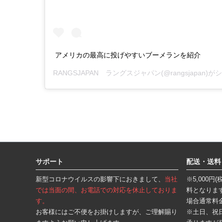
アメリカの最高に投げやすいブーメランを紹介
RANGSJAPAN ラングスジャパン
(@rangsjapan
フ
ッ
タ
サポート
配送・送料
ー
エ
新型コロナウイルスの影響下におきまして、
当社
※5,000
リ
ア
では当面の間、お電話での対応を休止しておりま
料となりま
す。
場合通常料
お客様にはご不便をお掛けしますが、ご理解賜り
※土日、祝