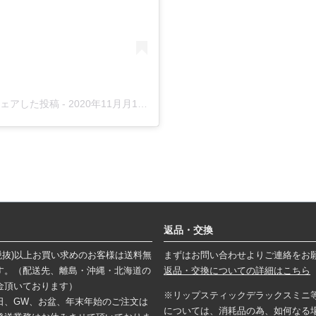
)がシェアした投稿 -
2020年11月月1日午後9時12分PST
返品・交換
円(税抜)以上お買い求めのお客様は送料無
まずはお問い合わせよりご連絡をお
す。（配送先、離島・沖縄・北海道の
返品・交換についての詳細はこちら
金頂いております）
※リップスティックデラックスミニ
日、GW、お盆、年末年始のご注文は
については、消耗品の為、如何なる