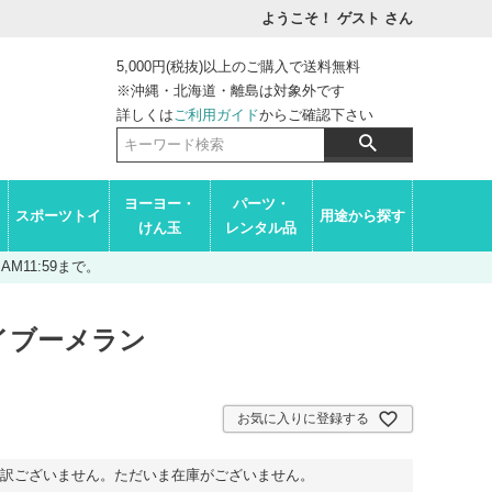
ようこそ！ ゲスト
さん
5,000円(税抜)以上のご購入で送料無料
※沖縄・北海道・離島は対象外です
詳しくは
ご利用ガイド
からご確認下さい
ヨーヨー・
パーツ・
スポーツトイ
用途から探す
けん玉
レンタル品
M11:59まで。
イブーメラン
お気に入りに登録する
訳ございません。ただいま在庫がございません。