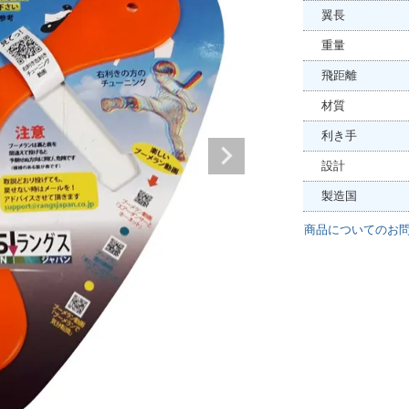
翼長
重量
飛距離
材質
利き手
設計
製造国
商品についてのお