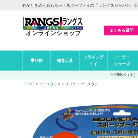
ヘ
心がときめくおもちゃ・スポーツトイの「ラングスジャパン」
ッ
ダ
ー
エ
リ
ア
よくある質問
オンラインショップ
グ
フライング
ローラー
ロ
乗り物
知育玩具
ー
トイ
シューズ
バ
ル
2026/8/8
ナ
ビ
HOME
ブーメラン
トリフライブーメラン
エ
リ
ア