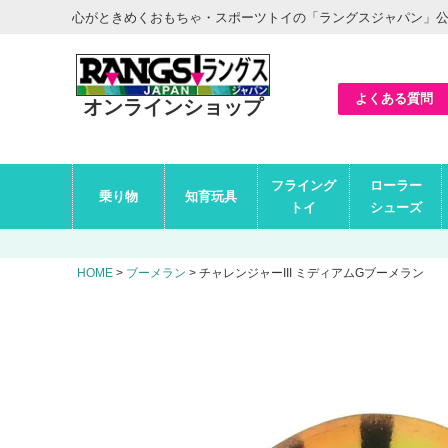
ヘ
心がときめくおもちゃ・スポーツトイの「ラングスジャパン」
ッ
ダ
ー
エ
リ
ア
よくある質問
オンラインショップ
グ
フライング
ローラー
ロ
乗り物
知育玩具
ー
トイ
シューズ
バ
ル
ナ
ビ
HOME
ブーメラン
チャレンジャーIII ミディアムGブーメラン
エ
リ
ア