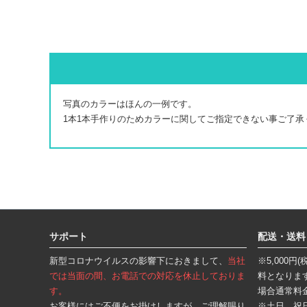
写真のカラーはほんの一例です。
1本1本手作りのためカラーに関してご指定できない事ご了承
フ
ッ
タ
サポート
配送・送料
ー
エ
新型コロナウイルスの影響下におきまして、
当社
※5,000
リ
ア
では当面の間、お電話での対応を休止しておりま
料となりま
す。
場合通常料
お客様にはご不便をお掛けしますが、ご理解賜り
※土日、祝