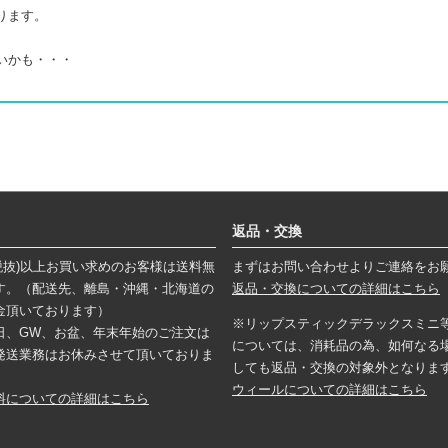
ります。
いかも・・・
返品・交換
円(税抜)以上お買い求めのお客様は送料無
まずはお問い合わせよりご連絡をお
す。（配送先、離島・沖縄・北海道の
返品・交換についての詳細はこちら
金頂いております）
※リップスティックデラックスミニ
日、GW、お盆、年末年始のご注文は
については、消耗品の為、如何なる
発送業務はお休みさせて頂いておりま
しても返品・交換の対象外となりま
ウィールについての詳細はこちら
料についての詳細はこちら