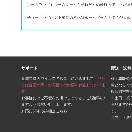
ルームラングもルームブームもそれぞれの飛行の楽しさがあ
チューニングによる飛行の変化はルームブームのほうが大き
フ
ッ
タ
サポート
配送・送料
ー
エ
新型コロナウイルスの影響下におきまして、
当社
※5,000
リ
ア
では当面の間、お電話での対応を休止しておりま
料となりま
す。
場合通常料
お客様にはご不便をお掛けしますが、ご理解賜り
※土日、祝
ますようお願い申し上げます。
承りますが
対応に関する詳細はこちら
す。
お届け・送