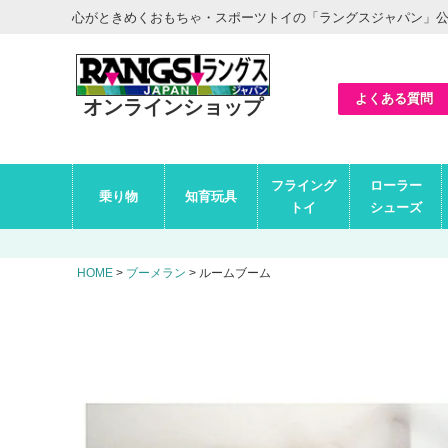
ヘ
心がときめくおもちゃ・スポーツトイの「ラングスジャパン」
ッ
ダ
ー
エ
リ
ア
よくある質問
オンラインショップ
グ
フライング
ローラー
ロ
乗り物
知育玩具
ー
トイ
シューズ
バ
ル
ナ
ビ
HOME
ブーメラン
ルームブーム
エ
リ
ア