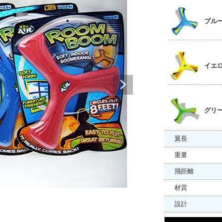
ブル
イエ
グリ
翼長
重量
飛距離
材質
設計