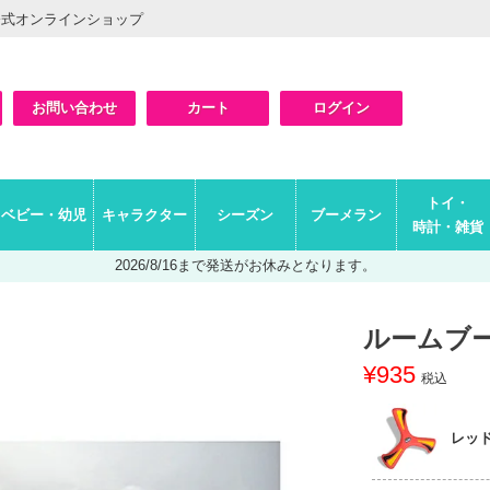
公式オンラインショップ
お問い合わせ
カート
ログイン
検索
トイ・
ベビー・幼児
キャラクター
シーズン
ブーメラン
時計・雑貨
2026/8/16まで発送がお休みとなります。
ルームブ
¥
935
税込
レッ