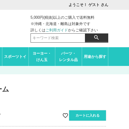
ようこそ！ ゲスト
さん
5,000円(税抜)以上のご購入で送料無料
※沖縄・北海道・離島は対象外です
詳しくは
ご利用ガイド
からご確認下さい
ヨーヨー・
パーツ・
スポーツトイ
用途から探す
けん玉
レンタル品
ーム
ド
カートに入れる