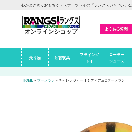
ヘ
心がときめくおもちゃ・スポーツトイの「ラングスジャパン」
ッ
ダ
ー
エ
リ
ア
よくある質問
オンラインショップ
グ
フライング
ローラー
ロ
乗り物
知育玩具
ー
トイ
シューズ
バ
ル
ナ
ビ
HOME
ブーメラン
チャレンジャーIII ミディアムGブーメラン
エ
リ
ア