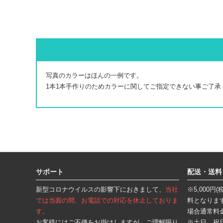
写真のカラーはほんの一例です。
1本1本手作りのためカラーに関してご指定できない事ご了承
フ
ッ
タ
サポート
配送・送料
ー
エ
新型コロナウイルスの影響下におきまして、
当社
※5,000
リ
ア
では当面の間、お電話での対応を休止しておりま
料となりま
す。
場合通常料
お客様にはご不便をお掛けしますが、ご理解賜り
※土日、祝