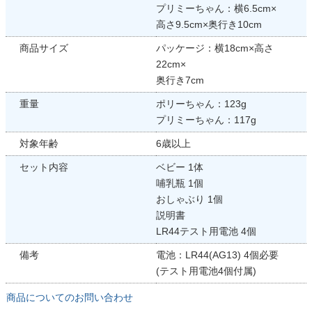
プリミーちゃん：横6.5cm×
高さ9.5cm×奥行き10cm
商品サイズ
パッケージ：横18cm×高さ
22cm×
奥行き7cm
重量
ポリーちゃん：123g
プリミーちゃん：117g
対象年齢
6歳以上
セット内容
ベビー 1体
哺乳瓶 1個
おしゃぶり 1個
説明書
LR44テスト用電池 4個
備考
電池：LR44(AG13) 4個必要
(テスト用電池4個付属)
商品についてのお問い合わせ