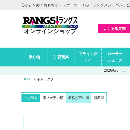
ヘ
心がときめくおもちゃ・スポーツトイの「ラングスジャパン」
ッ
ダ
ー
エ
リ
ア
よくある質問
オンラインショップ
グ
フライング
ローラー
ロ
乗り物
知育玩具
ー
トイ
シューズ
バ
ル
2026/8/8
ナ
ビ
HOME
キャラクター
エ
リ
ア
並び替え
価格が安い順
価格が高い順
新着順