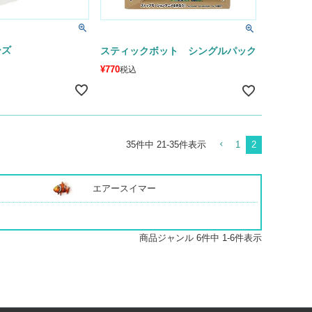
ーズ
スティックボット シングルパック
¥
770
税込
35
件中
21
-
35
件表示
1
2
エアースイマー
6
件中
1
-
6
件表示