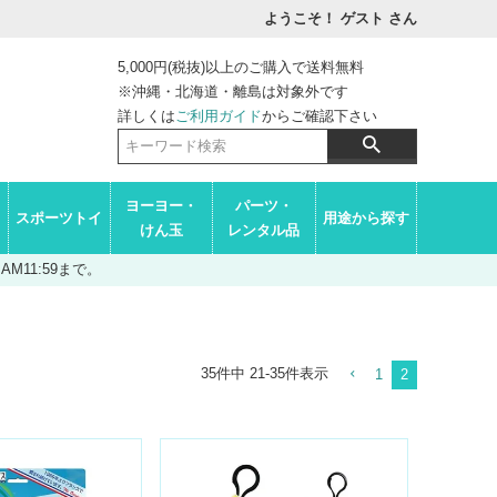
ようこそ！ ゲスト
さん
5,000円(税抜)以上のご購入で送料無料
※沖縄・北海道・離島は対象外です
詳しくは
ご利用ガイド
からご確認下さい
ヨーヨー・
パーツ・
スポーツトイ
用途から探す
けん玉
レンタル品
M11:59まで。
35
件中
21
-
35
件表示
1
2