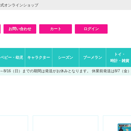
公式オンラインショップ
お問い合わせ
カート
ログイン
検索
トイ・
ベビー・幼児
キャラクター
シーズン
ブーメラン
時計・雑貨
（土）～8/16（日）までの期間は発送がお休みとなります。
休業前発送は8/7（金）A