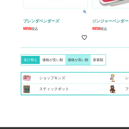
ブレンダベンダーズ
ジンジャーベンダー
¥
858
¥
858
税込
税込
並び替え
価格が安い順
価格が高い順
新着順
ショップキンズ
シ
スティックボット
フ