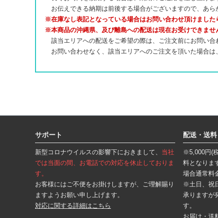
お伝えできる納期は前後する場合がございますので、あら
※在庫なし表記となっている場合はお問い合わせ頂けました
※本商品の沖縄県、及び離島への配送は現在お受けできませ
該当エリアへの配送をご希望の際は、ご注文前にお問い合
お問い合わせなく、該当エリアへのご注文を頂いた場合は
フ
ッ
タ
サポート
配送・送料
ー
エ
新型コロナウイルスの影響下におきまして、
当社
※5,000
リ
ア
では当面の間、お電話での対応を休止しておりま
料となりま
す。
場合通常料
お客様にはご不便をお掛けしますが、ご理解賜り
※土日、祝
ますようお願い申し上げます。
承りますが
対応に関する詳細はこちら
す。
お届け・送