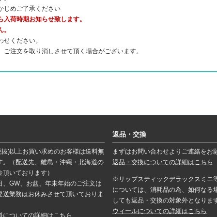
かじめご了承ください
ら入荷時期お知らせ致します。
ん。
わせください。
、ご注文を取り消しさせて頂く場合がございます。
返品・交換
円(税抜)以上お買い求めのお客様は送料無
まずはお問い合わせよりご連絡をお
す。（配送先、離島・沖縄・北海道の
返品・交換についての詳細はこちら
金頂いております）
※リップスティックデラックスミニ
日、GW、お盆、年末年始のご注文は
については、消耗品の為、如何なる
発送業務はお休みさせて頂いておりま
しても返品・交換の対象外となりま
ウィールについての詳細はこちら
料についての詳細はこちら