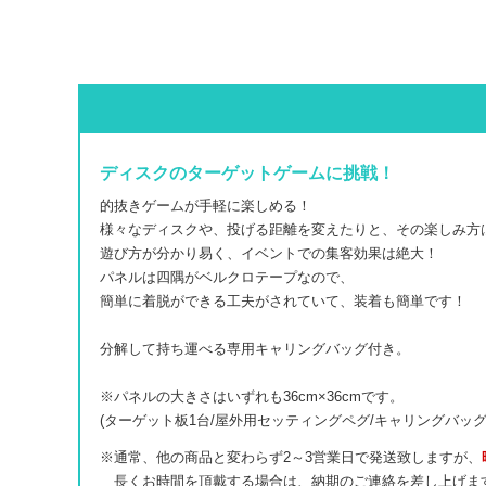
ディスクのターゲットゲームに挑戦！
的抜きゲームが手軽に楽しめる！
様々なディスクや、投げる距離を変えたりと、その楽しみ方
遊び方が分かり易く、イベントでの集客効果は絶大！
パネルは四隅がベルクロテープなので、
簡単に着脱ができる工夫がされていて、装着も簡単です！
分解して持ち運べる専用キャリングバッグ付き。
※パネルの大きさはいずれも36cm×36cmです。
(ターゲット板1台/屋外用セッティングペグ/キャリングバッグ
※通常、他の商品と変わらず2～3営業日で発送致しますが、
長くお時間を頂戴する場合は、納期のご連絡を差し上げま