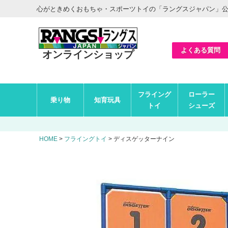
ヘ
心がときめくおもちゃ・スポーツトイの「ラングスジャパン」
ッ
ダ
ー
エ
リ
ア
よくある質問
オンラインショップ
グ
フライング
ローラー
ロ
乗り物
知育玩具
ー
トイ
シューズ
バ
ル
ナ
ビ
HOME
フライングトイ
ディスゲッターナイン
エ
リ
ア