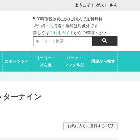
ようこそ！ ゲスト
さん
5,000円(税抜)以上のご購入で送料無料
※沖縄・北海道・離島は対象外です
詳しくは
ご利用ガイド
からご確認下さい
ヨーヨー・
パーツ・
スポーツトイ
用途から探す
けん玉
レンタル品
ッターナイン
お気に入りに登録する