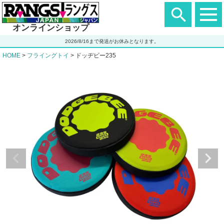
ヘ
ッ
ダ
オンラインショップ
ー
エ
2026/8/16まで発送がお休みとなります。
リ
ア
HOME
フライングトイ
ドッヂビー235