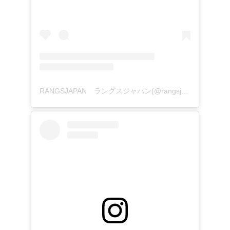
RANGSJAPAN ラングスジャパン(@rangsjapan)がシェアした投稿