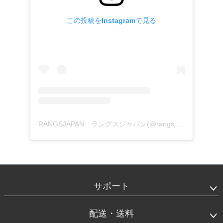
この投稿をInstagramで見る
RANGSJAPAN ラングスジャパン(@rangsjapan)がシェアした投稿
フ
ッ
タ
サポート
ー
エ
リ
配送・送料
ア