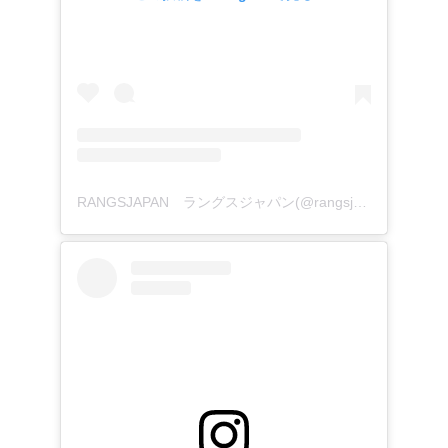
RANGSJAPAN ラングスジャパン(@rangsjapan)がシェアした投稿