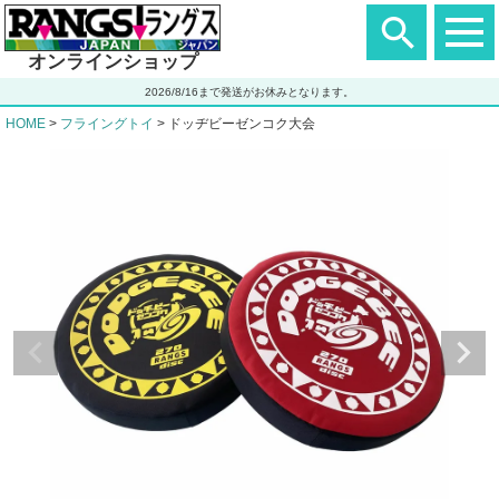
ヘ
ッ
ダ
オンラインショップ
ー
エ
2026/8/16まで発送がお休みとなります。
リ
ア
HOME
フライングトイ
ドッヂビーゼンコク大会