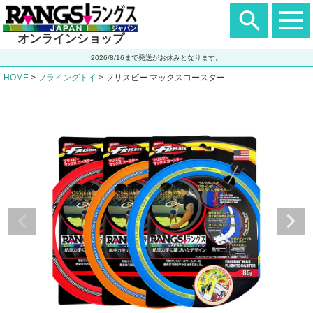
ヘ
ッ
ダ
オンラインショップ
ー
エ
2026/8/16まで発送がお休みとなります。
リ
ア
HOME
フライングトイ
フリスビー マックスコースター