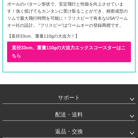
ボールのパターン形状で、安定飛行と性能を向上させていま
す！強く投げてもカンタンに受け取ることができ、精密成型の
リムで最大飛行時間を可能に！フリスビーで有名なUSAワーム
オー社の設計。 "フリスビー"はワームオーの登録商標です。
【直径33cm、重量110gの大迫力！】
直径33cm、重量110gの大迫力エックスコースターはこ
ちら
フ
ッ
タ
サポート
ー
エ
リ
配送・送料
ア
返品・交換