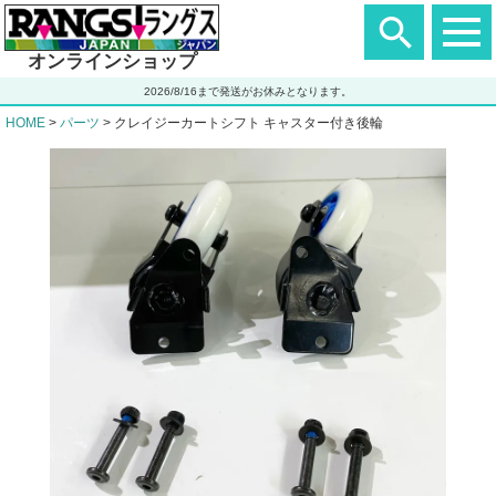
ヘ
ッ
ダ
オンラインショップ
ー
エ
2026/8/16まで発送がお休みとなります。
リ
ア
HOME
パーツ
クレイジーカートシフト キャスター付き後輪