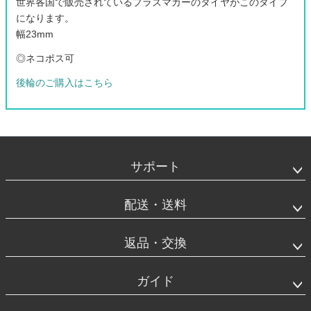
世界各国で販売されているプラズマカーのタイヤがこのタイプ
になります。
幅23mm
◎ネコポス可
後輪のご購入はこちら
フ
ッ
タ
サポート
ー
エ
リ
配送・送料
ア
返品・交換
ガイド