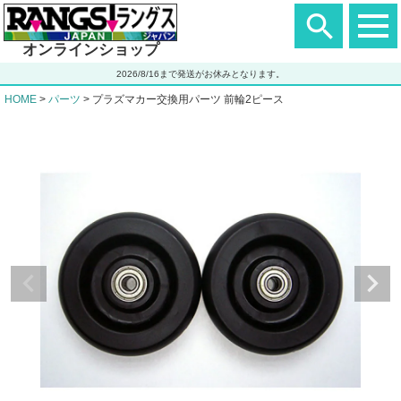
ヘ
ッ
ダ
オンラインショップ
ー
エ
2026/8/16まで発送がお休みとなります。
リ
ア
HOME
パーツ
プラズマカー交換用パーツ 前輪2ピース