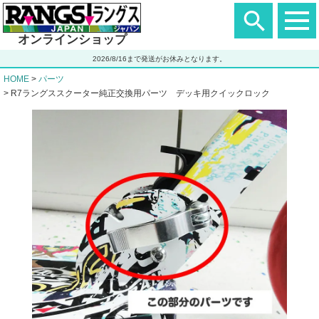
ヘ
ッ
ダ
オンラインショップ
ー
エ
2026/8/16まで発送がお休みとなります。
リ
ア
HOME
パーツ
R7ラングススクーター純正交換用パーツ デッキ用クイックロック