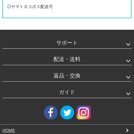
◎ヤマトネコポス配送可
フ
ッ
タ
サポート
ー
エ
リ
配送・送料
ア
返品・交換
ガイド
HOME