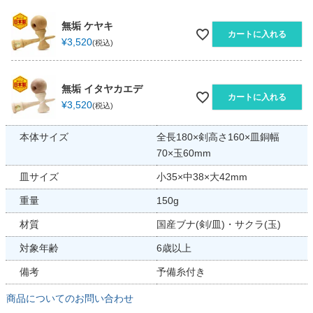
無垢 ケヤキ
カートに入れる
¥
3,520
税込
無垢 イタヤカエデ
カートに入れる
¥
3,520
税込
本体サイズ
全長180×剣高さ160×皿銅幅
70×玉60mm
皿サイズ
小35×中38×大42mm
重量
150g
材質
国産ブナ(剣/皿)・サクラ(玉)
対象年齢
6歳以上
備考
予備糸付き
商品についてのお問い合わせ