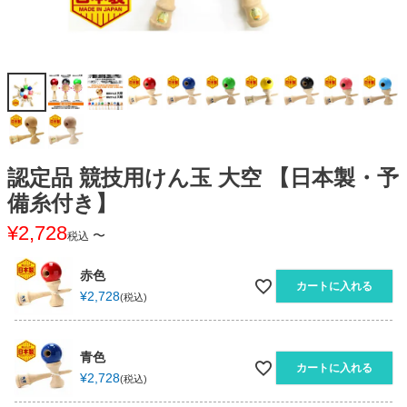
認定品 競技用けん玉 大空 【日本製・予
備糸付き】
¥
2,728
〜
税込
赤色
カートに入れる
¥
2,728
税込
青色
カートに入れる
¥
2,728
税込