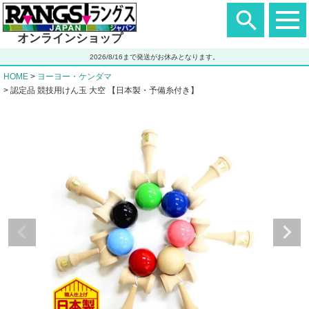
ヘ
ッ
ダ
オンラインショップ
ー
エ
2026/8/16まで発送がお休みとなります。
リ
ア
HOME
ヨーヨー・ケンダマ
認定品 競技用けん玉 大空 【日本製・予備糸付き】