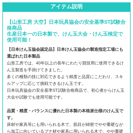
アイテム説明
【山形工房 大空】日本玩具協会の安全基準ST試験合
格商品
生産日本一の日本製で、けん玉大会・けん玉検定で
使用可能！
【日本けん玉協会認定品】日本けん玉協会の製造指定工場にも
選ばれた日本製品
山形工房では、40年以上の長年にわたり競技用に使用できるけ
ん玉製造を手掛けてきました。
多くの種類の技に対応できるよう精度と品質にこだわり、スキ
ルアップに応じて挑戦できるけん玉です。
日本玩具協会の安全基準ST試験合格商品で、初心者からけん玉
大会や試験でも使用可能です。
品質・精度・バランスに優れた日本製の本格派仕様のけん玉で
す。
床材や家具等にも用いられる木で、肌目が綿密でやや重硬なが
ら加工に向いているブナ材や家具に用いられる木で、やや重硬