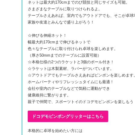
ネットは最大約170cmまでのび競技と同じサイズも可能。
さまざまなテーブルに取りつけられるよ。
テーブルさえあれば、室内でもアウトドアでも、そこが卓球
家族や友達とみんなで盛り上がろう！
☆伸びる伸縮ネット！
幅最大約170cmまで伸びるネットで
色々なテーブルに取り付けられ卓球を楽しめます。
（厚さ50mmまでのテーブルに設置可能）
☆本格仕様の2つのラケットと3個のボール付き！
☆ラケットは木製素材、ラバーがついています。
☆アウトドアでもテーブルさえあればピンポンを楽しめます
ホームパーティやリフレッシュタイムにも最適！
会社や室内のテーブルなどで気軽に運動ができ
健康維持に繋がります。
親子で仲間で、スポーツトイのドコデモピンポンを楽しもう
ドコデモピンポングリッターはこちら
本格的に卓球を始めたい方には