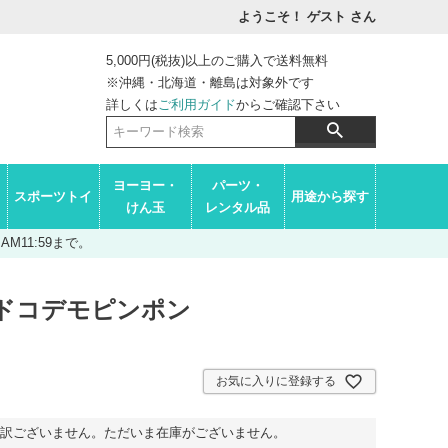
ようこそ！ ゲスト
さん
5,000円(税抜)以上のご購入で送料無料
※沖縄・北海道・離島は対象外です
詳しくは
ご利用ガイド
からご確認下さい
ヨーヨー・
パーツ・
スポーツトイ
用途から探す
けん玉
レンタル品
M11:59まで。
 ドコデモピンポン
お気に入りに登録する
訳ございません。ただいま在庫がございません。