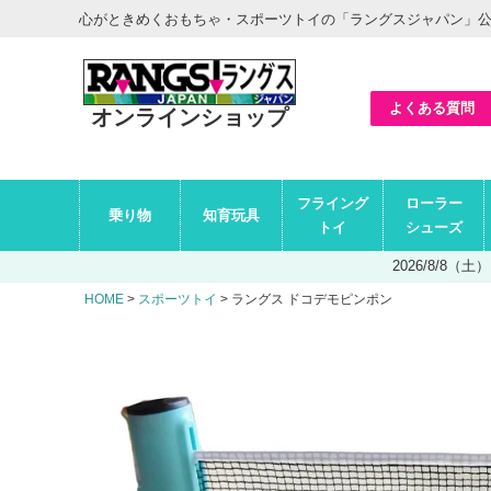
ヘ
心がときめくおもちゃ・スポーツトイの「ラングスジャパン」
ッ
ダ
ー
エ
リ
ア
よくある質問
オンラインショップ
グ
フライング
ローラー
ロ
乗り物
知育玩具
ー
トイ
シューズ
バ
ル
2026/8/8
ナ
ビ
HOME
スポーツトイ
ラングス ドコデモピンポン
エ
リ
ア