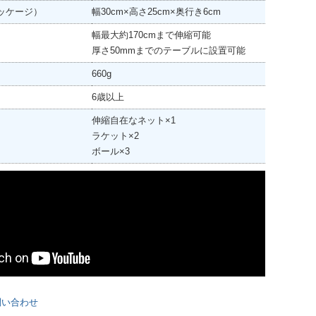
ッケージ）
幅30cm×高さ25cm×奥行き6cm
幅最大約170cmまで伸縮可能
厚さ50mmまでのテーブルに設置可能
660g
6歳以上
伸縮自在なネット×1
ラケット×2
ボール×3
問い合わせ