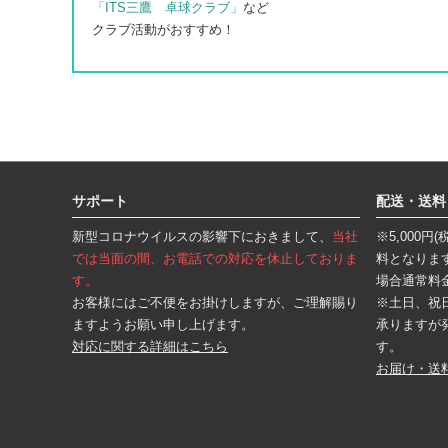
「ITS三鷹 卓球クラブ」
など
クラブ活動がおすすめ！
フ
ッ
タ
サポート
配送・送料
ー
エ
新型コロナウイルスの影響下におきまして、
当社
※5,000
リ
ア
では当面の間、お電話での対応を休止しておりま
料となりま
す。
場合通常料
お客様にはご不便をお掛けしますが、ご理解賜り
※土日、祝
ますようお願い申し上げます。
承りますが
対応に関する詳細はこちら
す。
お届け・送