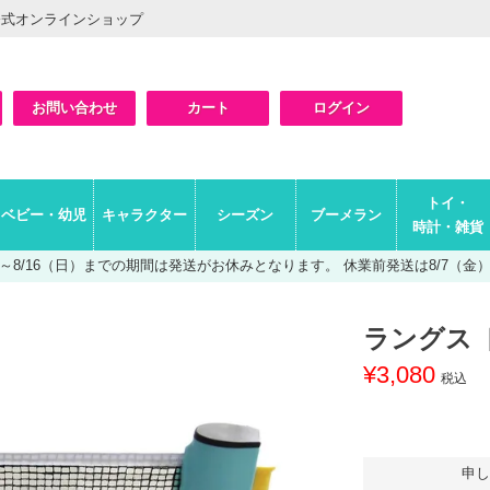
公式オンラインショップ
お問い合わせ
カート
ログイン
検索
トイ・
ベビー・幼児
キャラクター
シーズン
ブーメラン
時計・雑貨
（土）～8/16（日）までの期間は発送がお休みとなります。
休業前発送は8/7（金）A
ラングス
¥
3,080
税込
申し