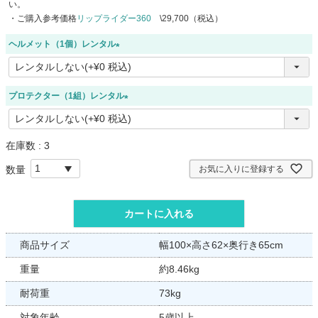
い。
・ご購入参考価格
リップライダー360
\29,700（税込）
ヘルメット（1個）レンタル
(
必
須
プロテクター（1組）レンタル
)
(
必
須
在庫数
3
)
お気に入りに登録する
カートに入れる
商品サイズ
幅100×高さ62×奥行き65cm
重量
約8.46kg
耐荷重
73kg
対象年齢
5歳以上