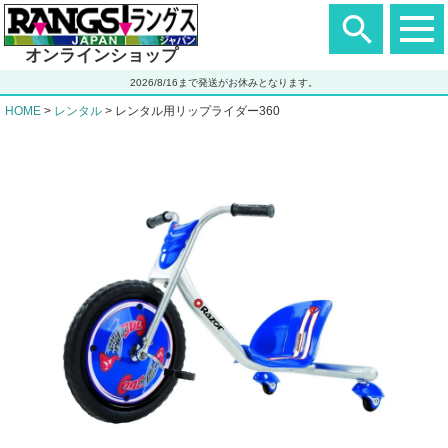
ヘ
ッ
ダ
オンラインショップ
ー
エ
2026/8/16まで発送がお休みとなります。
リ
ア
HOME
レンタル
レンタル用リップライダー360