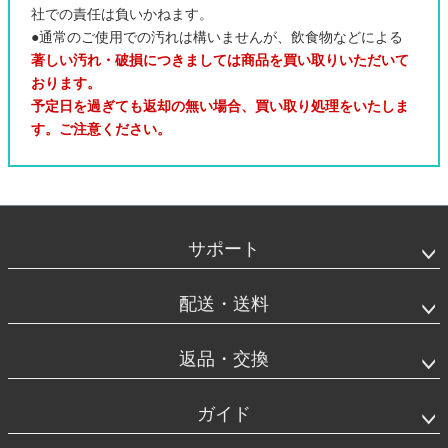
社での責任は負いかねます。
●通常のご使用での汚れは構いませんが、飲食物などによる
著しい汚れ・破損につきましては商品を買い取りいただいて
おります。
予定日を過ぎても返却の無い場合、買い取り処理をいたしま
す。ご注意ください。
フ
ッ
タ
サポート
ー
エ
リ
配送・送料
ア
返品・交換
ガイド