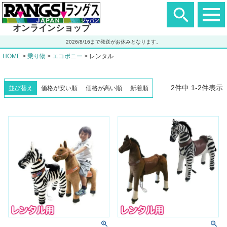
ヘ
ッ
ダ
オンラインショップ
ー
エ
2026/8/16まで発送がお休みとなります。
リ
ア
HOME
乗り物
エコポニー
レンタル
2
件中
1
-
2
件表示
並び替え
価格が安い順
価格が高い順
新着順