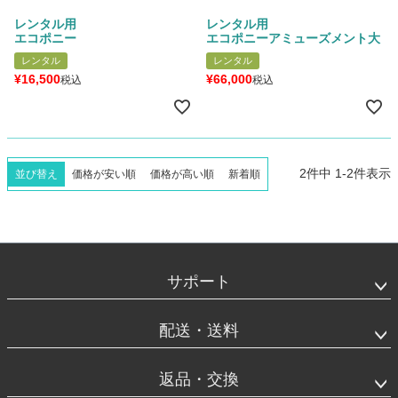
レンタル用
レンタル用
エコポニー
エコポニーアミューズメント大
レンタル
レンタル
¥
16,500
¥
66,000
税込
税込
2
件中
1
-
2
件表示
並び替え
価格が安い順
価格が高い順
新着順
フ
ッ
タ
サポート
ー
エ
リ
配送・送料
ア
返品・交換