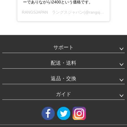
ーでありながら\2400という価格です。
RANGSJAPAN ラングスジャパン
(@rangsjapan)がシェアした投稿 -
フ
ッ
タ
サポート
ー
エ
リ
配送・送料
ア
返品・交換
ガイド