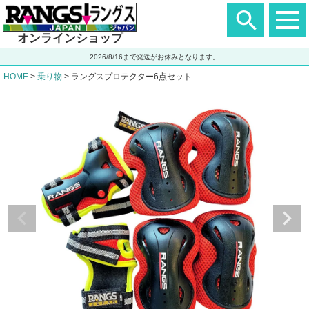
ヘ
ッ
ダ
オンラインショップ
ー
エ
2026/8/16まで発送がお休みとなります。
リ
ア
HOME
乗り物
ラングスプロテクター6点セット