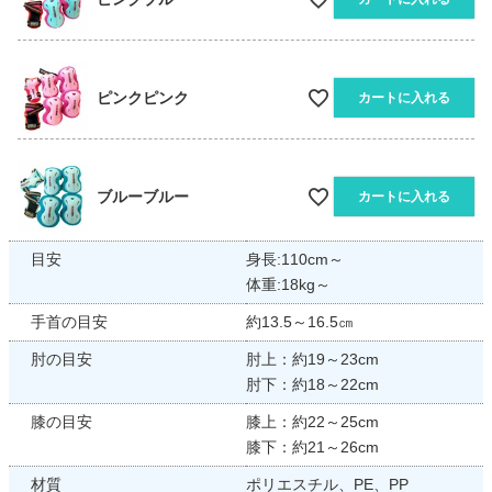
ピンクピンク
カートに入れる
ブルーブルー
カートに入れる
目安
身長:110cm～
体重:18kg～
手首の目安
約13.5～16.5㎝
肘の目安
肘上：約19～23cm
肘下：約18～22cm
膝の目安
膝上：約22～25cm
膝下：約21～26cm
材質
ポリエスチル、PE、PP