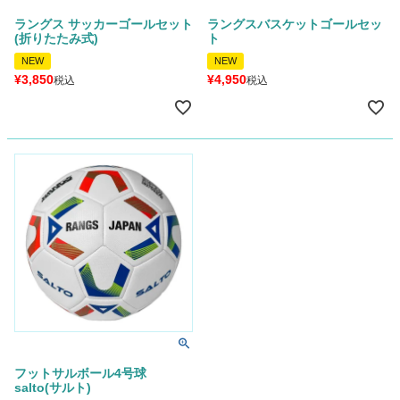
ラングス サッカーゴールセット
ラングスバスケットゴールセッ
(折りたたみ式)
ト
NEW
NEW
¥
3,850
¥
4,950
税込
税込
フットサルボール4号球
salto(サルト)