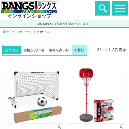
ヘ
ッ
ダ
オンラインショップ
ー
エ
2026/8/16まで発送がお休みとなります。
リ
ア
HOME
スポーツトイ
ボール
3
件中
1
-
3
件表示
並び替え
価格が安い順
価格が高い順
新着順