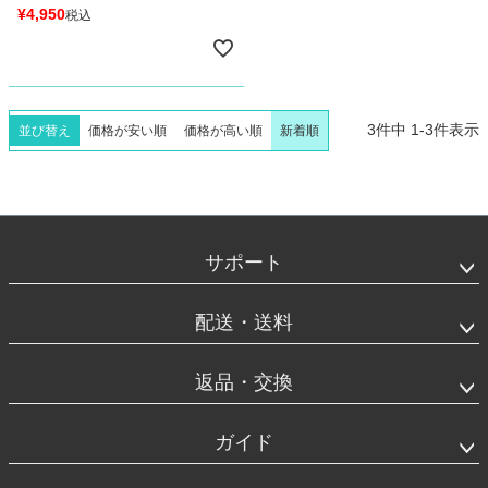
¥
4,950
税込
3
件中
1
-
3
件表示
並び替え
価格が安い順
価格が高い順
新着順
フ
ッ
タ
サポート
ー
エ
リ
配送・送料
ア
返品・交換
ガイド