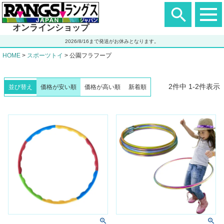
ヘ
ッ
ダ
オンラインショップ
ー
エ
2026/8/16まで発送がお休みとなります。
リ
ア
HOME
スポーツトイ
公園フラフープ
2
件中
1
-
2
件表示
並び替え
価格が安い順
価格が高い順
新着順