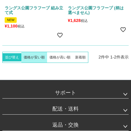
ラングス公園フラフープ 組み立
ラングス公園フラフープ (柄は
て式
選べません)
NEW
¥
1,628
税込
¥
1,100
税込
2
件中
1
-
2
件表示
並び替え
価格が安い順
価格が高い順
新着順
フ
ッ
タ
サポート
ー
エ
リ
配送・送料
ア
返品・交換