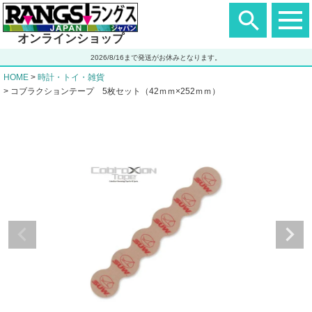
ヘ
ッ
ダ
オンラインショップ
ー
エ
2026/8/16まで発送がお休みとなります。
リ
ア
HOME
時計・トイ・雑貨
コブラクションテープ 5枚セット（42ｍｍ×252ｍｍ）