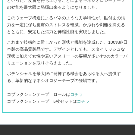
といった、皮膚を持ち上げることによるキネシオロジーテープ
の効能を最大限に発揮出来るようになりました。
このウェーブ構造によるバネのような力学特性が、貼付面の張
力を一定に保ち皮膚のストレスを軽減。かぶれや剥離を抑える
とともに、安定した張力と伸縮性能を実現しました。
これまで技術的に難しかった形状と機能を達成した、100%純日
本製の高品質製品です。デザインとしても、スタイリッシュな
形状に加えて女性や若いアスリートの要望が多い4つのカラーバ
リエーションを取りそろえました。
ポテンシャルを最大限に発揮する機会をあらゆる人へ提供す
る、革新的なキネシオロジーテープの登場です。
コブラクションテープ ロールは
コチラ
コブラクションテープ 5枚セットは
コチラ
フ
ッ