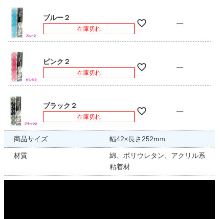
ブルー２
—
在庫切れ
ピンク２
—
在庫切れ
ブラック２
—
在庫切れ
商品サイズ
幅42×長さ252mm
材質
綿、ポリウレタン、アクリル系
粘着材