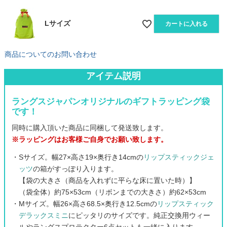
Lサイズ
カートに入れる
商品についてのお問い合わせ
アイテム説明
ラングスジャパンオリジナルのギフトラッピング袋
です！
同時に購入頂いた商品に同梱して発送致します。
※ラッピングはお客様ご自身でお願い致します。
・Sサイズ。幅27×高さ19×奥行き14cmの
リップスティックジェ
ッツ
の箱がすっぽり入ります。
【袋の大きさ（商品を入れずに平らな床に置いた時）】
（袋全体）約75×53cm（リボンまでの大きさ）約62×53cm
・Mサイズ。幅26×高さ68.5×奥行き12.5cmの
リップスティック
デラックスミニ
にピッタリのサイズです。純正交換用ウィー
ルやラングスプロテクター6点セットも一緒に入ります。