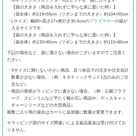
【袋の大きさ（商品を入れずに平らな床に置いた時）】
（袋全体）約119×55cm（リボンまでの大きさ）約104×55cm
・Lサイズ。幅80×高さ27×奥行き30.5cmの
プラズマカー
の箱が
入るサイズです。
【袋の大きさ（商品を入れずに平らな床に置いた時）】
（袋全体）約133×85cm（リボンまでの大きさ）約115×85cm
下記の場合など、袋に適さない場合がございますのでご注意く
ださい。
・Sサイズに満たない小さい商品、且つ単品での注文や注文合計
数量が少ない場合。（例：キネティックサンド1点のみのご注
文など）
・商品の形状がラッピングに適さない場合。（例：公園フラフ
ープ、スピンリムなど平たく幅が広い商品や、ディスキャッ
チャーシリーズなどの大型商品）
複数ご入り用の場合はカートに追加後に数量が変更できます。
※ラッピング袋のサイズ間違いによる返品返金は受け付けてお
りません。