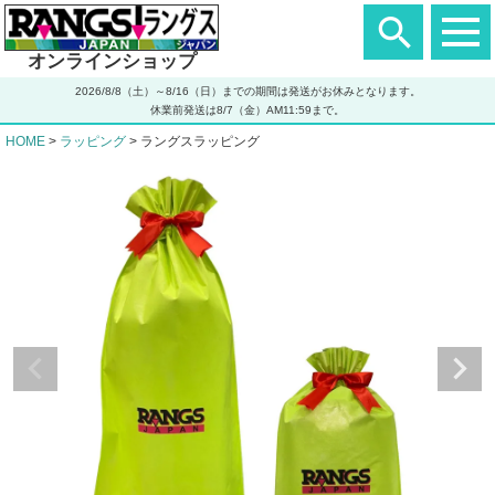
ヘ
ッ
ダ
オンラインショップ
ー
エ
2026/8/8（土）～8/16（日）までの期間は発送がお休みとなります。
リ
休業前発送は8/7（金）AM11:59まで。
ア
HOME
ラッピング
ラングスラッピング