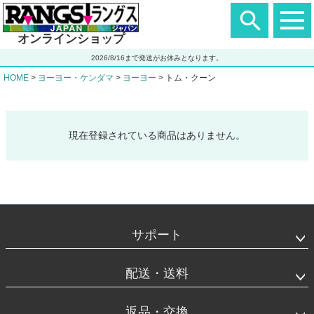
ヘ
ッ
ダ
オンラインショップ
ー
エ
2026/8/16まで発送がお休みとなります。
リ
ア
HOME
ヨーヨー・ケンダマ
ヨーヨー
トム・クーン
現在登録されている商品はありません。
フ
ッ
タ
サポート
ー
エ
リ
配送・送料
ア
返品・交換