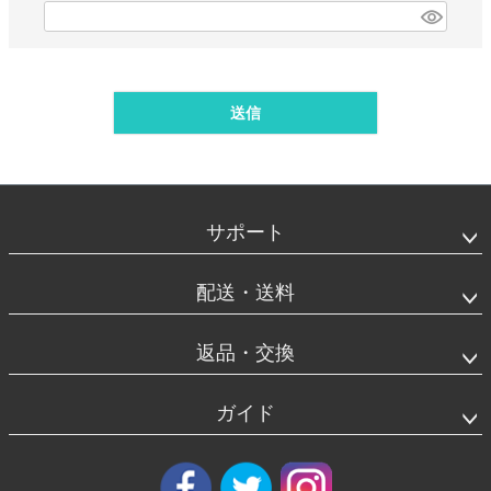
)
(
必
須
)
送信
フ
ッ
タ
サポート
ー
エ
リ
配送・送料
ア
返品・交換
ガイド