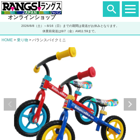
ヘ
ッ
ダ
オンラインショップ
ー
エ
2026/8/8（土）～8/16（日）までの期間は発送がお休みとなります。
リ
休業前発送は8/7（金）AM11:59まで。
ア
HOME
乗り物
バランスバイクミニ