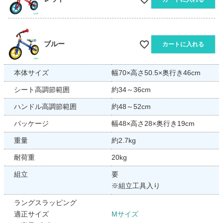
ブルー
カートに入れる
本体サイズ
幅70×高さ50.5×奥行き46cm
シート高調節範囲
約34～36cm
ハンドル高調節範囲
約48～52cm
パッケージ
幅48×高さ28×奥行き19cm
重量
約2.7kg
耐荷重
20kg
組立
要
※組立工具入り
ラングスラッピング
適正サイズ
Mサイズ