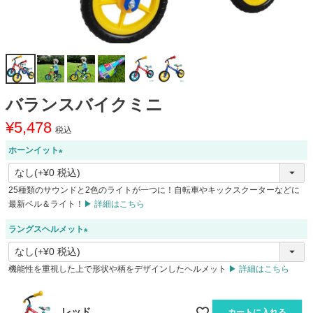
バランスバイクミニ
¥
5,478
税込
ホーンイット
(
必
25種類のサウンドと2色のライトが一つに！自転車やキックスクーターなどに
須
最新ベル＆ライト！
▶ 詳細はこちら
)
ラングスヘルメット
(
必
機能性を重視した上で形状や柄をデザインしたヘルメット
▶ 詳細はこちら
須
)
レッド
カートに入れる