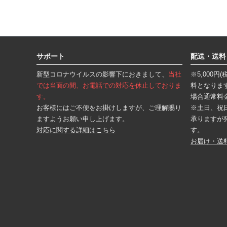
フ
ッ
タ
サポート
配送・送料
ー
エ
新型コロナウイルスの影響下におきまして、
当社
※5,000
リ
ア
では当面の間、お電話での対応を休止しておりま
料となりま
す。
場合通常料
お客様にはご不便をお掛けしますが、ご理解賜り
※土日、祝
ますようお願い申し上げます。
承りますが
対応に関する詳細はこちら
す。
お届け・送