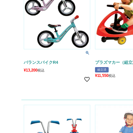
バランスバイクR4
プラズマカー（組立
¥
13,200
組立済
税込
¥
11,550
税込