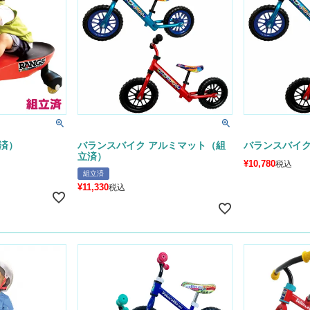
済）
バランスバイク アルミマット（組
バランスバイク
立済）
¥
10,780
税込
組立済
¥
11,330
税込