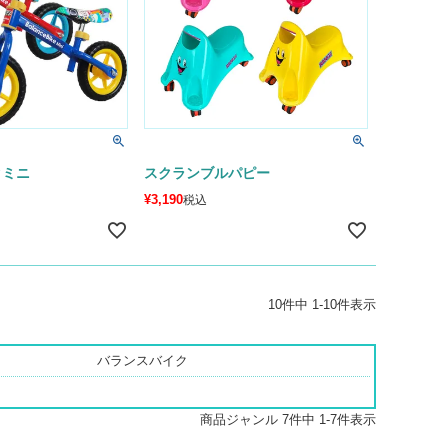
クミニ
スクランブルパピー
¥
3,190
税込
10
件中
1
-
10
件表示
バランスバイク
7
件中
1
-
7
件表示