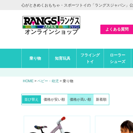
ヘ
心がときめくおもちゃ・スポーツトイの「ラングスジャパン」
ッ
ダ
ー
エ
リ
ア
よくある質問
オンラインショップ
グ
フライング
ローラー
ロ
乗り物
知育玩具
ー
トイ
シューズ
バ
ル
ナ
ビ
HOME
ベビー・幼児
乗り物
エ
リ
ア
並び替え
価格が安い順
価格が高い順
新着順