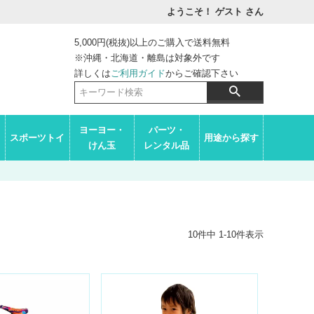
ようこそ！ ゲスト
さん
5,000円(税抜)以上のご購入で送料無料
※沖縄・北海道・離島は対象外です
詳しくは
ご利用ガイド
からご確認下さい
ヨーヨー・
パーツ・
スポーツトイ
用途から探す
けん玉
レンタル品
10
件中
1
-
10
件表示