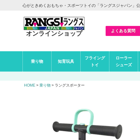
ヘ
心がときめくおもちゃ・スポーツトイの「ラングスジャパン」
ッ
ダ
ー
エ
リ
ア
よくある質問
オンラインショップ
グ
フライング
ローラー
ロ
乗り物
知育玩具
ー
トイ
シューズ
バ
ル
ナ
ビ
HOME
乗り物
ラングスポーター
エ
リ
ア