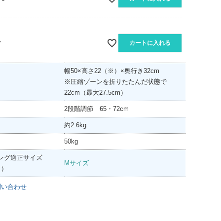
ク
カートに入れる
幅50×高さ22（※）×奥行き32cm
※圧縮ゾーンを折りたたんだ状態で
22cm（最大27.5cm）
2段階調節
65・72cm
約2.6kg
50kg
ング
適正サイズ
Mサイズ
り）
問い合わせ