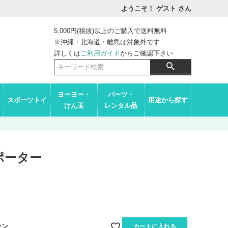
ようこそ！ ゲスト
さん
5,000円(税抜)以上のご購入で送料無料
※沖縄・北海道・離島は対象外です
詳しくは
ご利用ガイド
からご確認下さい
ヨーヨー・
パーツ・
スポーツトイ
用途から探す
けん玉
レンタル品
ポーター
ーン
カートに入れる