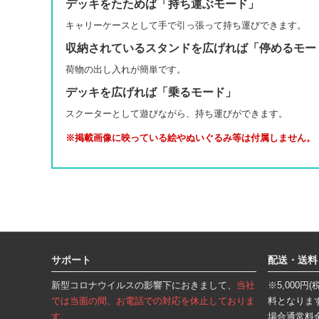
デッキをたためば「持ち運ぶモード」
キャリーケースとして手で引っ張って持ち運びできます。
収納されているスタンドを広げれば「停めるモー
荷物の出し入れが簡単です。
デッキを広げれば「乗るモード」
スクーターとして遊びながら、持ち運びができます。
※掲載画像に映っている絵やぬいぐるみ等は付属しません。
フ
ッ
タ
サポート
配送・送料
ー
エ
新型コロナウイルスの影響下におきまして、
当社
※5,000
リ
ア
では当面の間、お電話での対応を休止しておりま
料となりま
す。
場合通常料